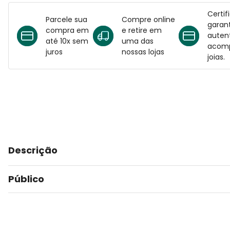
Certif
Parcele sua
Compre online
garant
compra em
e retire em
auten
até 10x sem
uma das
acomp
juros
nossas lojas
joias.
Descrição
Público