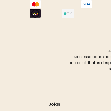
J
Mas essa conexão d
outros atributos des
s
Joias