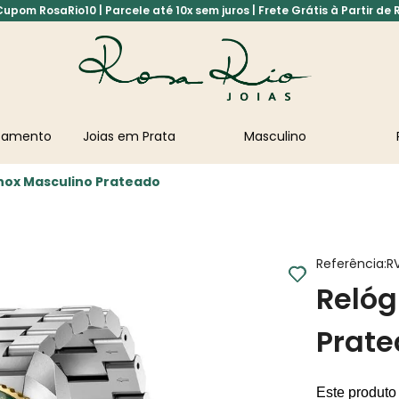
pom RosaRio10 | Parcele até 10x sem juros | Frete Grátis à Partir de 
asamento
Joias em Prata
Masculino
inox Masculino Prateado
Referência
:
R
Relóg
Prat
Este produto