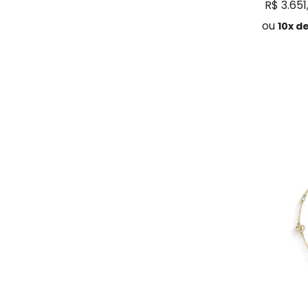
R$
3
.
651
ou
10
x d