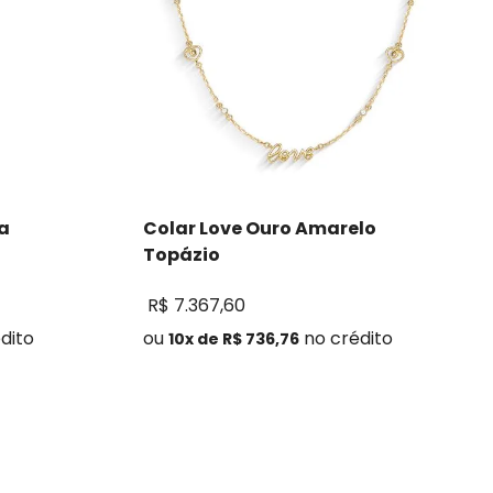
ta
Colar Love Ouro Amarelo
Topázio
R$
7
.
367
,
60
dito
ou
no crédito
10
x de
R$
736
,
76
Comprar