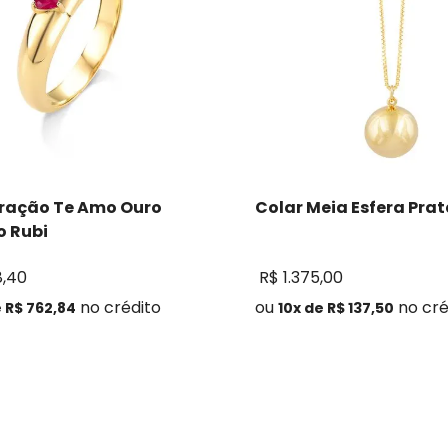
ração Te Amo Ouro
Colar Meia Esfera Pra
 Rubi
8
,
40
R$
1
.
375
,
00
no crédito
ou
no cré
e
R$
762
,
84
10
x de
R$
137
,
50
Comprar
Comprar