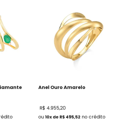
Diamante
Anel Ouro Amarelo
R$
4
.
955
,
20
rédito
ou
no crédito
10
x de
R$
495
,
52