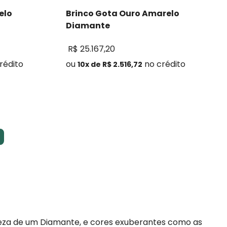
elo
Brinco Gota Ouro Amarelo
Diamante
R$
25
.
167
,
20
rédito
ou
no crédito
10
x de
R$
2
.
516
,
72
Comprar
ureza de um Diamante, e cores exuberantes como as