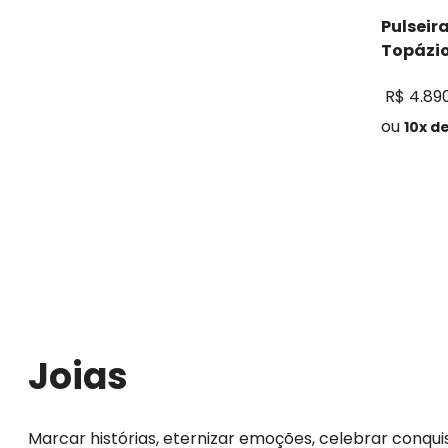
Pulseir
Topázi
R$
4
.
89
ou
10
x d
Joias
Marcar histórias, eternizar emoções, celebrar conqu