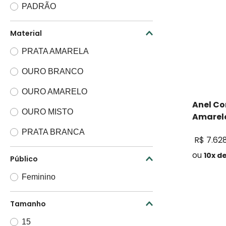
PADRÃO
Material
PRATA AMARELA
OURO BRANCO
OURO AMARELO
Anel Co
OURO MISTO
Amarelo
PRATA BRANCA
R$
7
.
62
ou
10
x d
Público
Feminino
Tamanho
15