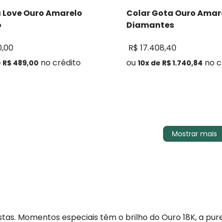
a Love Ouro Amarelo
Colar Gota Ouro Amar
o
Diamantes
0
,
00
R$
17
.
408
,
40
no crédito
ou
no c
e
R$
489
,
00
10
x de
R$
1
.
740
,
84
Comprar
Comprar
Mostrar mais
istas. Momentos especiais têm o brilho do Ouro 18K, a p