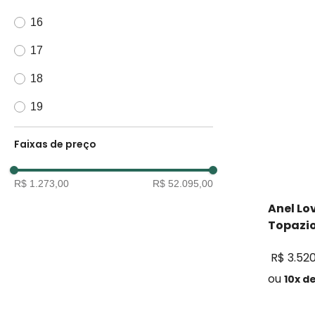
16
17
18
19
Faixas de preço
R$ 1.273,00
R$ 52.095,00
Anel Lo
Topazi
R$
3
.
52
ou
10
x d