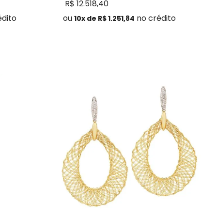
R$
12
.
518
,
40
édito
ou
no crédito
10
x de
R$
1
.
251
,
84
Comprar