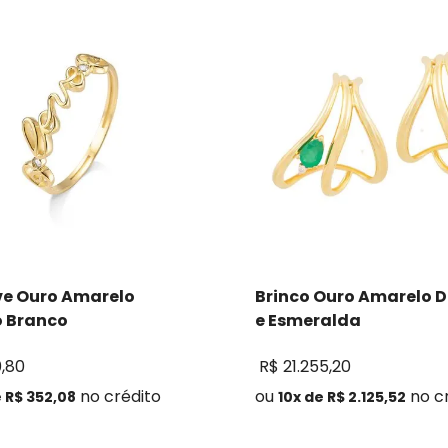
ve Ouro Amarelo
Brinco Ouro Amarelo 
o Branco
e Esmeralda
0
,
80
R$
21
.
255
,
20
no crédito
ou
no c
e
R$
352
,
08
10
x de
R$
2
.
125
,
52