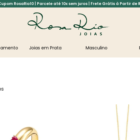
pom RosaRio10 | Parcele até 10x sem juros | Frete Grátis à Partir de 
asamento
Joias em Prata
Masculino
os