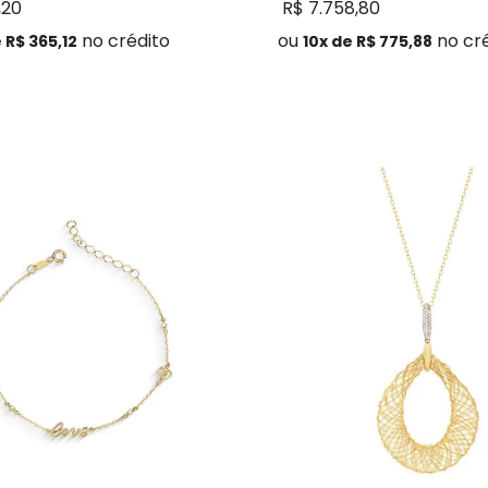
,
20
R$
7
.
758
,
80
no crédito
ou
no cr
e
R$
365
,
12
10
x de
R$
775
,
88
Comprar
Comprar