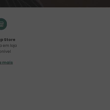
p Store
a em loja
onível
a mais