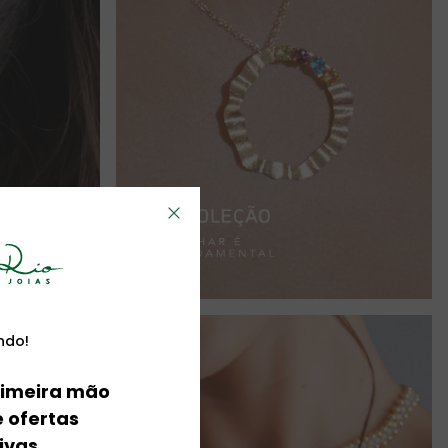
ndo!
imeira mão
 ofertas
ivas