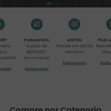
 OFF
Frete Grátis
Até 10x
Pick-u
meira
À partir de
Parcele em até 10x
Retirad
pra,
R$500,00*
sem juros
disp
osaRio10
em compras
Saiba mais
Saib
 mais
Saiba mais
Compre por Categoria