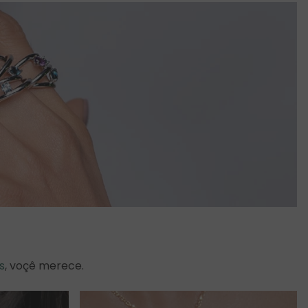
s
, voçê merece.