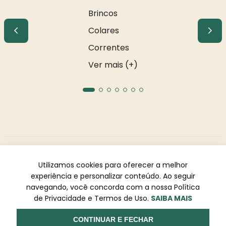
Brincos
Colares
Correntes
Ver mais (+)
R S COMERCIO DE METAIS E ACESSORIOS LTDA. CNPJ:
08.928.306/0001-14. Endereço: Av. dos Holandeses, 03, Qd 33,
Utilizamos cookies para oferecer a melhor
LJ02. Galeria Appiani. Bairro: Calhau, São Luís - MA, CEP 65071-
experiência e personalizar conteúdo. Ao seguir
380.
navegando, você concorda com a nossa Política
Todos os direitos reservados à Rosa Rio - As informações não
de Privacidade e Termos de Uso.
SAIBA MAIS
podem ser reproduzidas total ou parcialmente sem
autorização prévia.
CONTINUAR E FECHAR