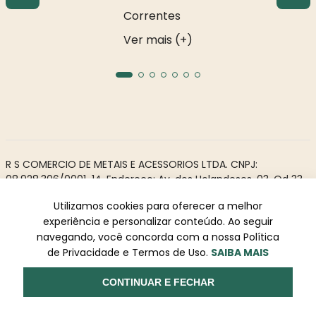
Correntes
Ver mais (+)
R S COMERCIO DE METAIS E ACESSORIOS LTDA. CNPJ:
08.928.306/0001-14. Endereço: Av. dos Holandeses, 03, Qd 33,
LJ02. Galeria Appiani. Bairro: Calhau, São Luís - MA, CEP 65071-
Utilizamos cookies para oferecer a melhor
380.
experiência e personalizar conteúdo. Ao seguir
Todos os direitos reservados à Rosa Rio - As informações não
navegando, você concorda com a nossa Política
podem ser reproduzidas total ou parcialmente sem
de Privacidade e Termos de Uso.
SAIBA MAIS
autorização prévia.
Powered by
Desenvolvido
CONTINUAR E FECHAR