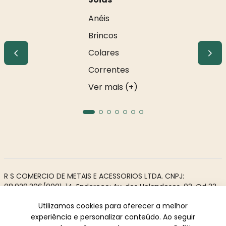
Anéis
Brincos
Colares
Correntes
Ver mais (+)
R S COMERCIO DE METAIS E ACESSORIOS LTDA. CNPJ:
08.928.306/0001-14. Endereço: Av. dos Holandeses, 03, Qd 33,
LJ02. Galeria Appiani. Bairro: Calhau, São Luís - MA, CEP 65071-
Utilizamos cookies para oferecer a melhor
380.
experiência e personalizar conteúdo. Ao seguir
Todos os direitos reservados à Rosa Rio - As informações não