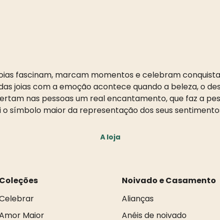
oias fascinam, marcam momentos e celebram conquista
as joias com a emoção acontece quando a beleza, o desi
pertam nas pessoas um real encantamento, que faz a pess
i o símbolo maior da representação dos seus sentimento
A loja
Coleções
Noivado e Casamento
Celebrar
Alianças
Amor Maior
Anéis de noivado