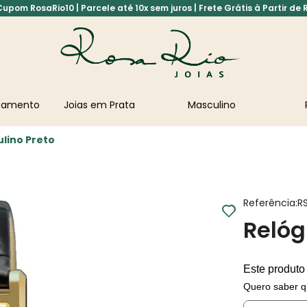
pom RosaRio10 | Parcele até 10x sem juros | Frete Grátis à Partir de 
asamento
Joias em Prata
Masculino
ulino Preto
Referência
:
R
Relóg
Este produto
Quero saber q