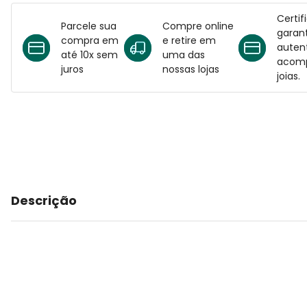
Certif
Parcele sua
Compre online
garant
compra em
e retire em
auten
até 10x sem
uma das
acomp
juros
nossas lojas
joias.
Descrição