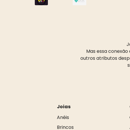
J
Mas essa conexão d
outros atributos des
s
Joias
Anéis
Brincos