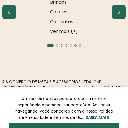
Brincos
Colares
Correntes
Ver mais (+)
R S COMERCIO DE METAIS E ACESSORIOS LTDA. CNPJ:
08.928.306/0001-14. Endereço: Av. dos Holandeses, 03, Qd 33,
LJ02. Galeria Appiani. Bairro: Calhau, São Luís - MA, CEP 65071-
Utilizamos cookies para oferecer a melhor
380.
experiência e personalizar conteúdo. Ao seguir
Todos os direitos reservados à Rosa Rio - As informações não
navegando, você concorda com a nossa Política
podem ser reproduzidas total ou parcialmente sem
de Privacidade e Termos de Uso.
SAIBA MAIS
autorização prévia.
Powered by
Desenvolvido