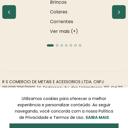
Brincos
Colares
Correntes
Ver mais (+)
R S COMERCIO DE METAIS E ACESSORIOS LTDA. CNPJ:
08.928.306/0001-14. Endereço: Av. dos Holandeses, 03, Qd 33,
LJ02. Galeria Appiani. Bairro: Calhau, São Luís - MA, CEP 65071-
Utilizamos cookies para oferecer a melhor
380.
experiência e personalizar conteúdo. Ao seguir
Todos os direitos reservados à Rosa Rio - As informações não
navegando, você concorda com a nossa Política
podem ser reproduzidas total ou parcialmente sem
de Privacidade e Termos de Uso.
SAIBA MAIS
autorização prévia.
Powered by
Desenvolvido