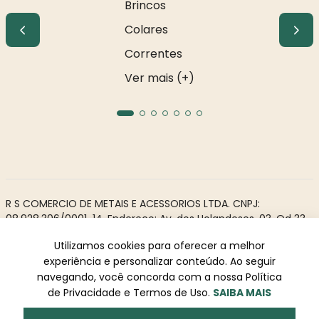
Brincos
Colares
Correntes
Ver mais (+)
R S COMERCIO DE METAIS E ACESSORIOS LTDA. CNPJ:
08.928.306/0001-14. Endereço: Av. dos Holandeses, 03, Qd 33,
LJ02. Galeria Appiani. Bairro: Calhau, São Luís - MA, CEP 65071-
Utilizamos cookies para oferecer a melhor
380.
experiência e personalizar conteúdo. Ao seguir
Todos os direitos reservados à Rosa Rio - As informações não
navegando, você concorda com a nossa Política
podem ser reproduzidas total ou parcialmente sem
de Privacidade e Termos de Uso.
SAIBA MAIS
autorização prévia.
Powered by
Desenvolvido