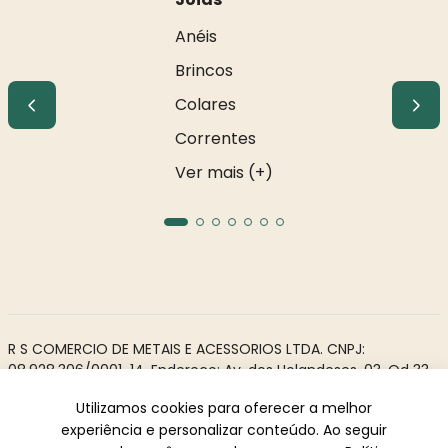
Anéis
Brincos
Colares
Correntes
Ver mais (+)
R S COMERCIO DE METAIS E ACESSORIOS LTDA. CNPJ:
08.928.306/0001-14. Endereço: Av. dos Holandeses, 03, Qd 33,
LJ02. Galeria Appiani. Bairro: Calhau, São Luís - MA, CEP 65071-
Utilizamos cookies para oferecer a melhor
380.
experiência e personalizar conteúdo. Ao seguir
Todos os direitos reservados à Rosa Rio - As informações não