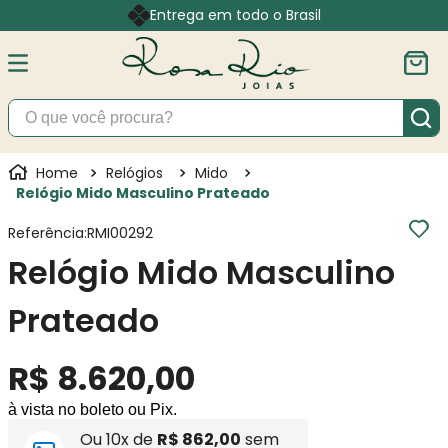
Entrega em todo o Brasil
O que você procura?
Relógios
Mido
Relógio Mido Masculino Prateado
Referência
:
RMI00292
Relógio Mido Masculino
Prateado
R$
8
.
620
,
00
à vista no boleto ou Pix.
Ou
10
x de
R$
862
,
00
sem