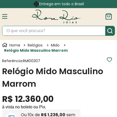
Entrega em todo o Brasil
O que você procura?
Relógios
Mido
Relógio Mido Masculino Marrom
Referência
:
RMI00307
Relógio Mido Masculino
Marrom
R$
12
.
360
,
00
à vista no boleto ou Pix.
Ou
10
x de
R$
1
.
236
,
00
sem