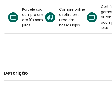
Certif
Parcele sua
Compre online
garant
compra em
e retire em
auten
até 10x sem
uma das
acomp
juros
nossas lojas
joias.
Descrição