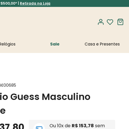
R$500,00* |
Retirada na Loja
Relógios
Sale
GE00685
io Guess Masculino
te
37
,
80
Ou
10
x de
R$
153
,
78
sem