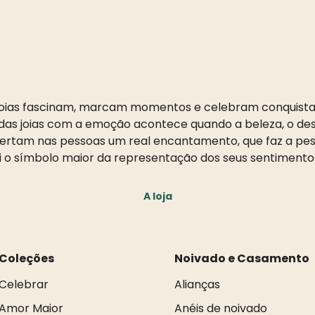
oias fascinam, marcam momentos e celebram conquista
as joias com a emoção acontece quando a beleza, o desi
pertam nas pessoas um real encantamento, que faz a pess
i o símbolo maior da representação dos seus sentimento
A loja
Coleções
Noivado e Casamento
Celebrar
Alianças
Amor Maior
Anéis de noivado