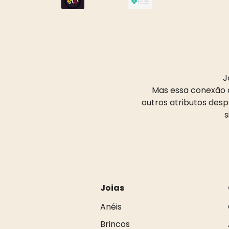
J
Mas essa conexão d
outros atributos des
s
Joias
Anéis
Brincos