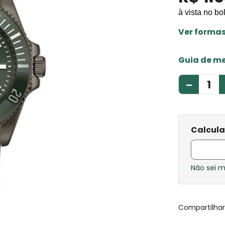
à vista no bo
Ver forma
Guia de m
－
Não sei 
Compartilha