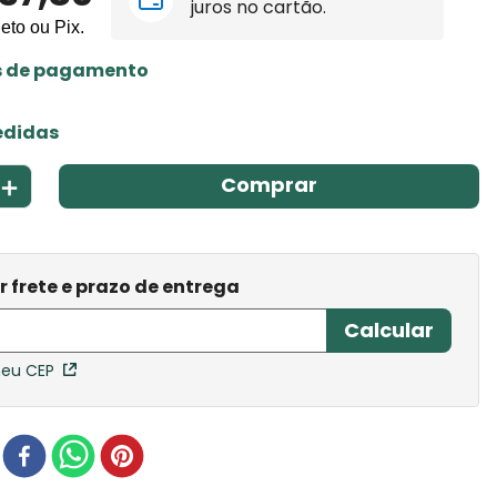
juros no cartão.
leto ou Pix.
s de pagamento
edidas
＋
Comprar
meu CEP
r