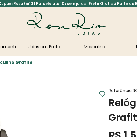
pom RosaRio10 | Parcele até 10x sem juros | Frete Grátis à Partir de 
asamento
Joias em Prata
Masculino
culino Grafite
Referência
:
R
Relóg
Grafi
R$
1
.
5