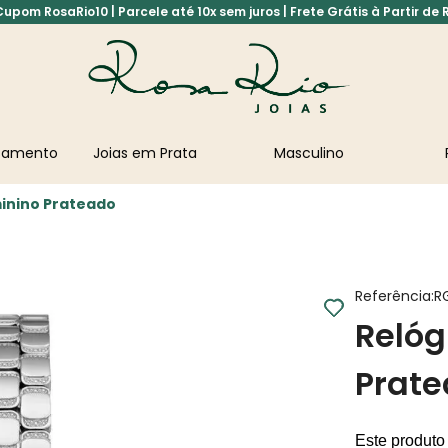
pom RosaRio10 | Parcele até 10x sem juros | Frete Grátis à Partir de 
asamento
Joias em Prata
Masculino
inino Prateado
Referência
:
R
Relóg
Prat
Este produto