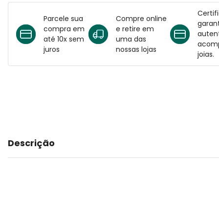
Certif
Parcele sua
Compre online
garant
compra em
e retire em
auten
até 10x sem
uma das
acomp
juros
nossas lojas
joias.
Descrição