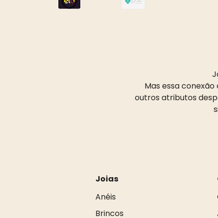
J
Mas essa conexão d
outros atributos des
s
Joias
Anéis
Brincos