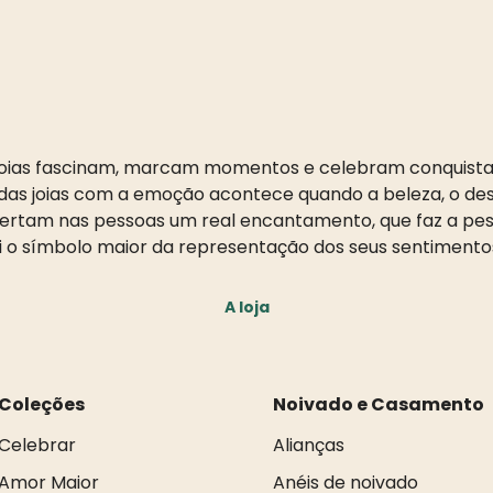
oias fascinam, marcam momentos e celebram conquista
as joias com a emoção acontece quando a beleza, o desi
pertam nas pessoas um real encantamento, que faz a pess
i o símbolo maior da representação dos seus sentimento
A loja
Coleções
Noivado e Casamento
Celebrar
Alianças
Amor Maior
Anéis de noivado