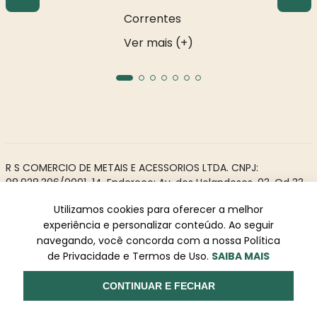
Correntes
Ver mais (+)
R S COMERCIO DE METAIS E ACESSORIOS LTDA. CNPJ:
08.928.306/0001-14. Endereço: Av. dos Holandeses, 03, Qd 33,
LJ02. Galeria Appiani. Bairro: Calhau, São Luís - MA, CEP 65071-
Utilizamos cookies para oferecer a melhor
380.
experiência e personalizar conteúdo. Ao seguir
Todos os direitos reservados à Rosa Rio - As informações não
navegando, você concorda com a nossa Política
podem ser reproduzidas total ou parcialmente sem
de Privacidade e Termos de Uso.
SAIBA MAIS
autorização prévia.
Powered by
Desenvolvido
CONTINUAR E FECHAR