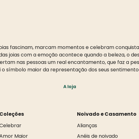
oias fascinam, marcam momentos e celebram conquista
as joias com a emoção acontece quando a beleza, o desi
pertam nas pessoas um real encantamento, que faz a pess
i o símbolo maior da representação dos seus sentimento
A loja
Coleções
Noivado e Casamento
Celebrar
Alianças
Amor Maior
Anéis de noivado