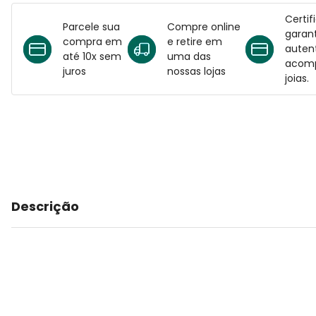
Certif
Parcele sua
Compre online
garant
compra em
e retire em
auten
até 10x sem
uma das
acomp
juros
nossas lojas
joias.
Descrição