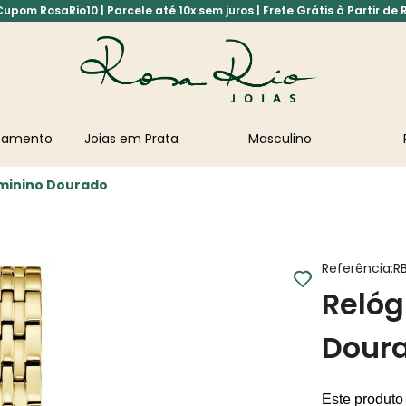
pom RosaRio10 | Parcele até 10x sem juros | Frete Grátis à Partir de 
asamento
Joias em Prata
Masculino
eminino Dourado
Referência
:
R
Relóg
Dour
Este produto