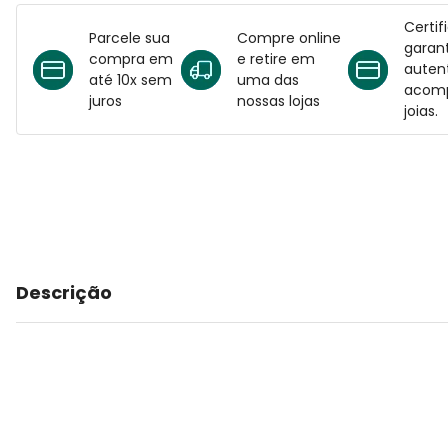
Certif
Parcele sua
Compre online
garant
compra em
e retire em
auten
até 10x sem
uma das
acomp
juros
nossas lojas
joias.
Descrição