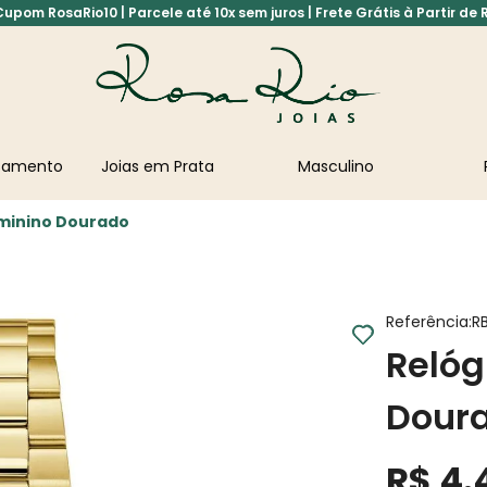
pom RosaRio10 | Parcele até 10x sem juros | Frete Grátis à Partir de 
asamento
Joias em Prata
Masculino
eminino Dourado
Referência
:
R
Relóg
Dour
R$
4
.