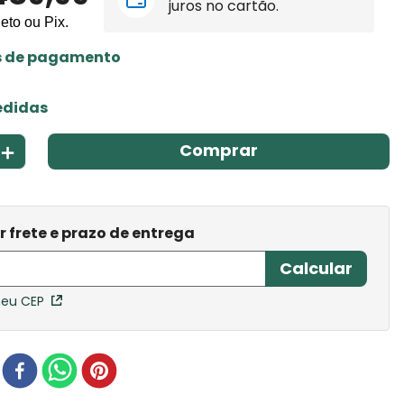
juros no cartão.
leto ou Pix.
s de pagamento
edidas
＋
Comprar
meu CEP
r