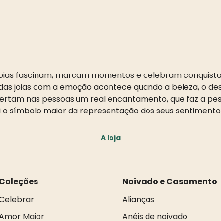
oias fascinam, marcam momentos e celebram conquista
as joias com a emoção acontece quando a beleza, o desi
pertam nas pessoas um real encantamento, que faz a pess
i o símbolo maior da representação dos seus sentimento
A loja
Coleções
Noivado e Casamento
Celebrar
Alianças
Amor Maior
Anéis de noivado