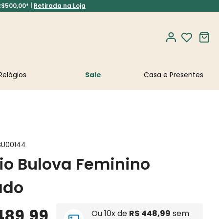
R$500,00* |
Retirada na Loja
Relógios
Sale
BU00144
io Bulova Feminino
ado
489
,
99
Ou
10
x de
R$
448
,
99
sem