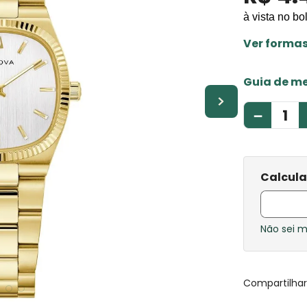
à vista no bo
Ver forma
Guia de m
－
Não sei 
Compartilha