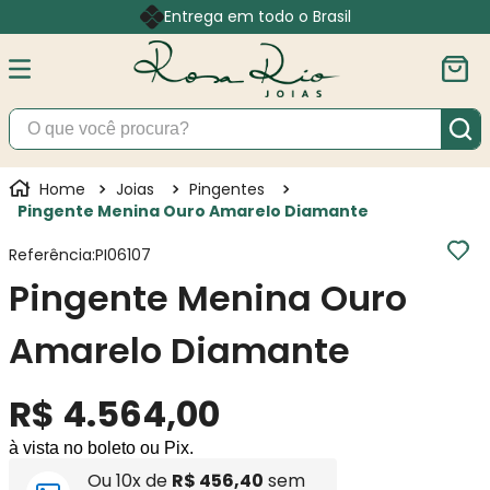
Entrega em todo o Brasil
O que você procura?
Joias
Pingentes
Pingente Menina Ouro Amarelo Diamante
Referência
:
PI06107
Pingente Menina Ouro
Amarelo Diamante
R$
4
.
564
,
00
à vista no boleto ou Pix.
Ou
10
x de
R$
456
,
40
sem