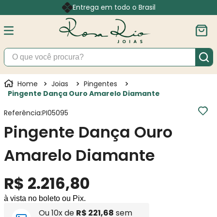
Entrega em todo o Brasil
O que você procura?
Joias
Pingentes
Pingente Dança Ouro Amarelo Diamante
Referência
:
PI05095
Pingente Dança Ouro
Amarelo Diamante
R$
2
.
216
,
80
à vista no boleto ou Pix.
Ou
10
x de
R$
221
,
68
sem