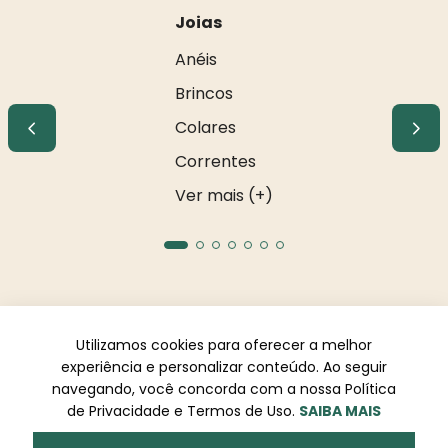
Joias
Anéis
Brincos
Colares
Correntes
Ver mais (+)
Utilizamos cookies para oferecer a melhor
experiência e personalizar conteúdo. Ao seguir
R S COMERCIO DE METAIS E ACESSORIOS LTDA. CNPJ:
navegando, você concorda com a nossa Política
08.928.306/0001-14. Endereço: Av. dos Holandeses, 03, Qd 33,
de Privacidade e Termos de Uso.
SAIBA MAIS
LJ02. Galeria Appiani. Bairro: Calhau, São Luís - MA, CEP 65071-
380.