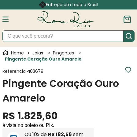
Entrega em todo o Brasil
O que você procura?
Joias
Pingentes
Pingente Coração Ouro Amarelo
Referência
:
PI03679
Pingente Coração Ouro
Amarelo
R$
1
.
825
,
60
à vista no boleto ou Pix.
Ou
10
x de
R$
182
,
56
sem