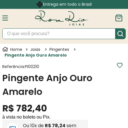
Entrega em todo o Brasil
O que você procura?
Joias
Pingentes
Pingente Anjo Ouro Amarelo
Referência
:
PI00210
Pingente Anjo Ouro
Amarelo
R$
782
,
40
à vista no boleto ou Pix.
Ou
10
x de
R$
78
,
24
sem