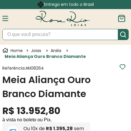
Entrega em todo o Brasil
O que você procura?
Joias
Anéis
Meia Aliança Ouro Branco Diamante
Referência
:
AN08264
Meia Aliança Ouro
Branco Diamante
R$
13
.
952
,
80
à vista no boleto ou Pix.
Ou
10
x de
R$
1
.
395
,
28
sem