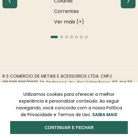
Colares
Correntes
Ver mais (+)
R S COMERCIO DE METAIS E ACESSORIOS LTDA. CNPJ:
08.928.306/0001-14. Endereço: Av. dos Holandeses, 03, Qd 33,
LJ02. Galeria Appiani. Bairro: Calhau, São Luís - MA, CEP 65071-
Utilizamos cookies para oferecer a melhor
380.
experiência e personalizar conteúdo. Ao seguir
Todos os direitos reservados à Rosa Rio - As informações não
navegando, você concorda com a nossa Política
podem ser reproduzidas total ou parcialmente sem
de Privacidade e Termos de Uso.
SAIBA MAIS
autorização prévia.
Powered by
Desenvolvido
CONTINUAR E FECHAR