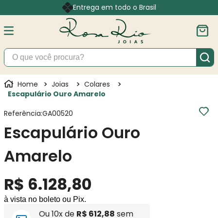
Entrega em todo o Brasil
O que você procura?
Joias
Colares
Escapulário Ouro Amarelo
Referência
:
GA00520
Escapulário Ouro
Amarelo
R$
6
.
128
,
80
à vista no boleto ou Pix.
Ou
10
x de
R$
612
,
88
sem