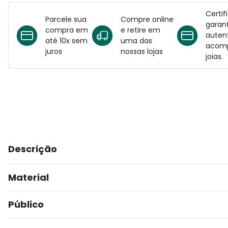
Certif
Parcele sua
Compre online
garant
compra em
e retire em
auten
até 10x sem
uma das
acomp
juros
nossas lojas
joias.
Descrição
Material
Público