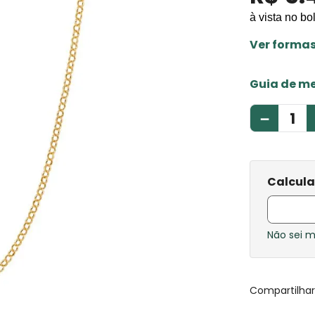
à vista no bo
Ver forma
Guia de m
－
Não sei 
Compartilha