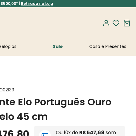
R$500,00* |
Retirada na Loja
Relógios
Sale
O02139
nte Elo Português Ouro
elo 45 cm
476
,
80
Ou
10
x de
R$
547
,
68
sem