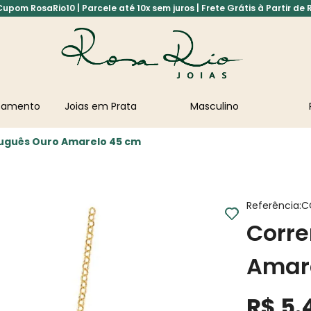
pom RosaRio10 | Parcele até 10x sem juros | Frete Grátis à Partir de 
asamento
Joias em Prata
Masculino
tuguês Ouro Amarelo 45 cm
Referência
:
C
Corre
Amar
R$
5
.