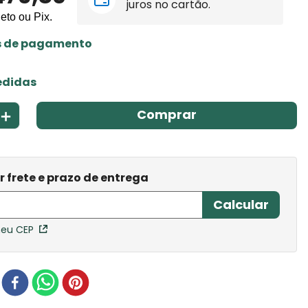
juros no cartão.
leto ou Pix.
s de pagamento
edidas
＋
Comprar
meu CEP
r