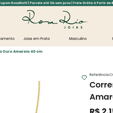
pom RosaRio10 | Parcele até 10x sem juros | Frete Grátis à Partir de 
asamento
Joias em Prata
Masculino
na Ouro Amarelo 40 cm
Referência
:
C
Corre
Amar
R$
2
.
1