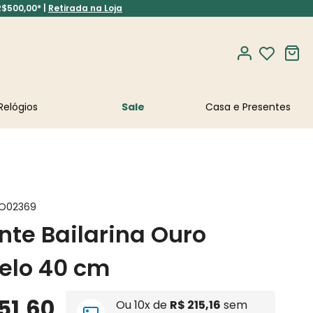
R$500,00* |
Retirada na Loja
Relógios
Sale
O02369
nte Bailarina Ouro
elo 40 cm
51
,
60
Ou
10
x de
R$
215
,
16
sem