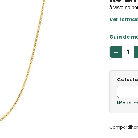
à vista no bo
Ver forma
Guia de m
－
Não sei 
Compartilha