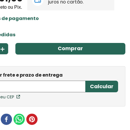
juros no cartão.
leto ou Pix.
s de pagamento
edidas
＋
Comprar
meu CEP
r