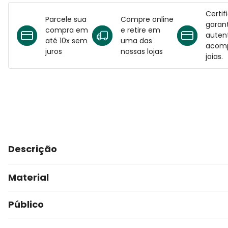
Certif
Parcele sua
Compre online
garant
compra em
e retire em
auten
até 10x sem
uma das
acomp
juros
nossas lojas
joias.
Descrição
Material
Público