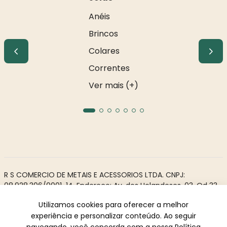
Anéis
Brincos
Colares
Correntes
Ver mais (+)
R S COMERCIO DE METAIS E ACESSORIOS LTDA. CNPJ:
08.928.306/0001-14. Endereço: Av. dos Holandeses, 03, Qd 33,
LJ02. Galeria Appiani. Bairro: Calhau, São Luís - MA, CEP 65071-
Utilizamos cookies para oferecer a melhor
380.
experiência e personalizar conteúdo. Ao seguir
Todos os direitos reservados à Rosa Rio - As informações não