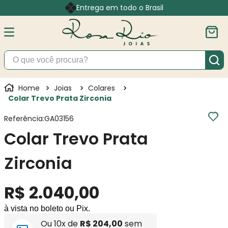
Entrega em todo o Brasil
O que você procura?
Joias
Colares
Colar Trevo Prata Zirconia
Referência
:
GA03156
Colar Trevo Prata
Zirconia
R$
2
.
040
,
00
à vista no boleto ou Pix.
Ou
10
x de
R$
204
,
00
sem