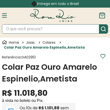
Entrega em todo o Brasil
O que você procura?
Joias
Colares
Colar Paz Ouro Amarelo Espinelio,Ametista
Referência
:
GA02951
Colar Paz Ouro Amarelo
Espinelio,Ametista
R$
11
.
018
,
80
à vista no boleto ou Pix.
Ou
10
x de
R$
1
.
101
,
88
sem