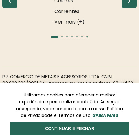
Colares
Correntes
Ver mais (+)
R S COMERCIO DE METAIS E ACESSORIOS LTDA. CNPJ:
08.928.306/0001-14. Endereço: Av. dos Holandeses, 03, Qd 33,
LJ02. Galeria Appiani. Bairro: Calhau, São Luís - MA, CEP 65071-
Utilizamos cookies para oferecer a melhor
380.
experiência e personalizar conteúdo. Ao seguir
Todos os direitos reservados à Rosa Rio - As informações não
navegando, você concorda com a nossa Política
podem ser reproduzidas total ou parcialmente sem
de Privacidade e Termos de Uso.
SAIBA MAIS
autorização prévia.
Powered by
Desenvolvido
CONTINUAR E FECHAR