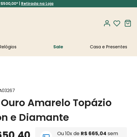
R$500,00* |
Retirada na Loja
Relógios
Sale
A03267
 Ouro Amarelo Topázio
on e Diamante
650
,
40
Ou
10
x de
R$
665
,
04
sem