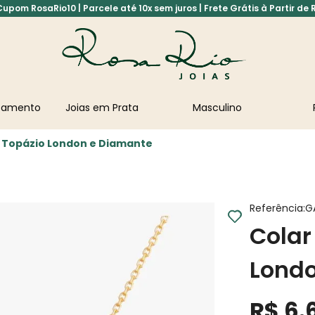
pom RosaRio10 | Parcele até 10x sem juros | Frete Grátis à Partir de 
asamento
Joias em Prata
Masculino
 Topázio London e Diamante
Referência
:
G
Colar
Lond
R$
6
.