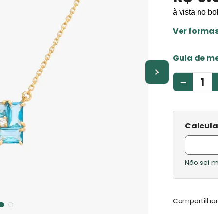
à vista no bo
Ver forma
Guia de m
－
Não sei 
Compartilha