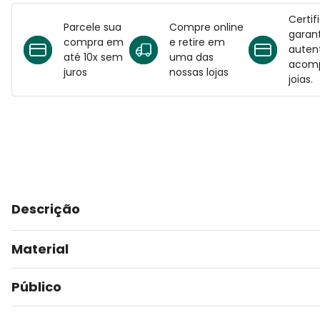
Certif
Parcele sua
Compre online
garant
compra em
e retire em
auten
até 10x sem
uma das
acomp
juros
nossas lojas
joias.
Descrição
Material
Público