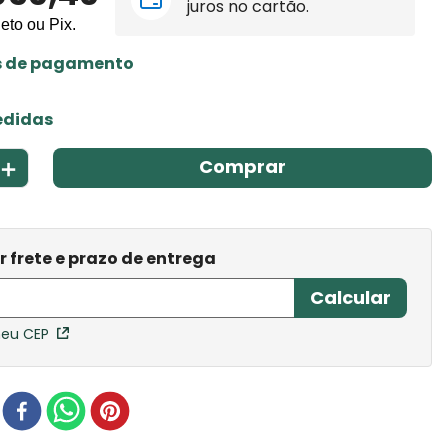
juros no cartão.
leto ou Pix.
s de pagamento
edidas
＋
Comprar
meu CEP
r