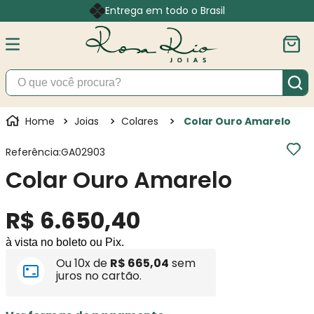
Entrega em todo o Brasil
O que você procura?
Joias
Colares
Colar Ouro Amarelo
Referência
:
GA02903
Colar Ouro Amarelo
R$
6
.
650
,
40
à vista no boleto ou Pix.
Ou
10
x de
R$
665
,
04
sem
juros no cartão.