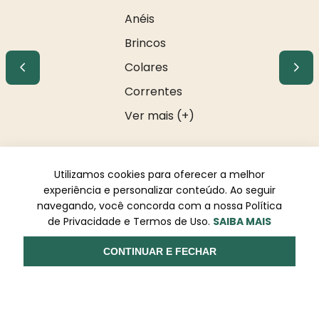
Anéis
Brincos
Colares
Correntes
Ver mais (+)
Utilizamos cookies para oferecer a melhor
experiência e personalizar conteúdo. Ao seguir
navegando, você concorda com a nossa Política
de Privacidade e Termos de Uso.
SAIBA MAIS
R S COMERCIO DE METAIS E ACESSORIOS LTDA. CNPJ:
CONTINUAR E FECHAR
08.928.306/0001-14. Endereço: Av. dos Holandeses, 03, Qd 33,
LJ02. Galeria Appiani. Bairro: Calhau, São Luís - MA, CEP 65071-
380.
Todos os direitos reservados à Rosa Rio - As informações não
podem ser reproduzidas total ou parcialmente sem