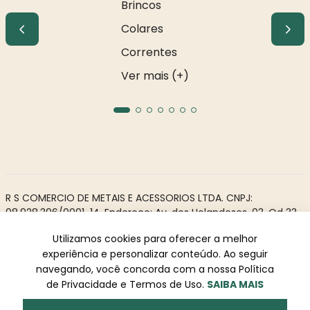
Brincos
Colares
Correntes
Ver mais (+)
R S COMERCIO DE METAIS E ACESSORIOS LTDA. CNPJ:
08.928.306/0001-14. Endereço: Av. dos Holandeses, 03, Qd 33,
LJ02. Galeria Appiani. Bairro: Calhau, São Luís - MA, CEP 65071-
Utilizamos cookies para oferecer a melhor
380.
experiência e personalizar conteúdo. Ao seguir
Todos os direitos reservados à Rosa Rio - As informações não
navegando, você concorda com a nossa Política
podem ser reproduzidas total ou parcialmente sem
de Privacidade e Termos de Uso.
SAIBA MAIS
autorização prévia.
Powered by
Desenvolvido