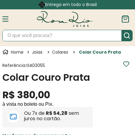
Entrega em todo o Brasil
O que você procura?
Joias
Colares
Colar Couro Prata
Referência
:
GA03055
Colar Couro Prata
R$
380
,
00
à vista no boleto ou Pix.
Ou
7
x de
R$
54
,
28
sem
juros no cartão.