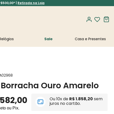
R$500,00* |
Retirada na Loja
Relógios
Sale
A02968
 Borracha Ouro Amarelo
582
,
00
Ou
10
x de
R$
1
.
858
,
20
sem
juros no cartão.
leto ou Pix.