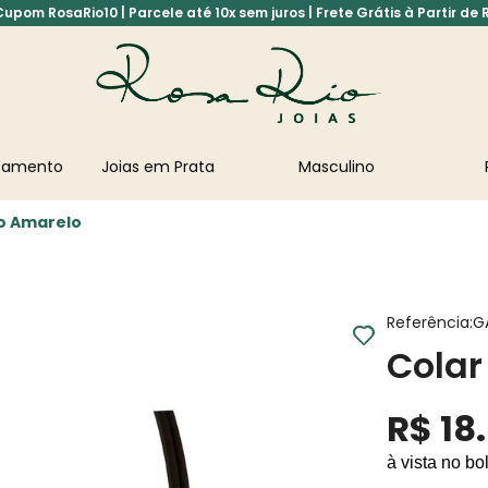
pom RosaRio10 | Parcele até 10x sem juros | Frete Grátis à Partir de 
asamento
Joias em Prata
Masculino
o Amarelo
Referência
:
G
Colar
R$
18
.
à vista no bo