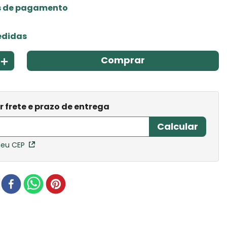
s de pagamento
edidas
＋
Comprar
meu CEP
r