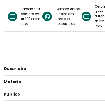
Certif
Parcele sua
Compre online
garant
compra em
e retire em
auten
até 10x sem
uma das
acomp
juros
nossas lojas
joias.
Descrição
Material
Público