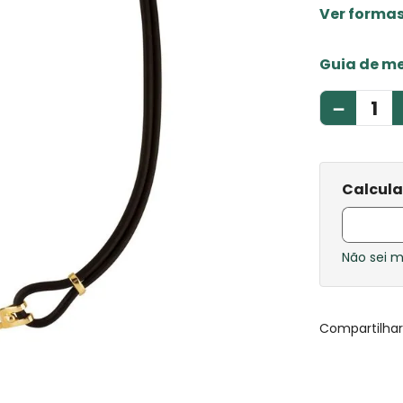
Ver forma
Guia de m
－
Não sei 
Compartilha