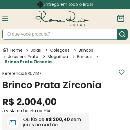
Entrega em todo o Brasil
O que você procura?
Joias
Brincos
Brinco Prata Zirconia
Referência
:
BR07187
Brinco Prata Zirconia
R$
2
.
004
,
00
à vista no boleto ou Pix.
Ou
10
x de
R$
200
,
40
sem
juros no cartão.