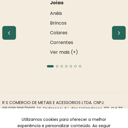
Joias
Anéis
Brincos
Colares
Correntes
Ver mais (+)
R S COMERCIO DE METAIS E ACESSORIOS LTDA. CNPJ:
08.928.306/0001-14. Endereço: Av. dos Holandeses, 03, Qd 33,
LJ02. Galeria Appiani. Bairro: Calhau, São Luís - MA, CEP 65071-
Utilizamos cookies para oferecer a melhor
380.
experiência e personalizar conteúdo. Ao seguir
Todos os direitos reservados à Rosa Rio - As informações não