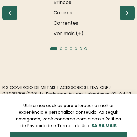
Brincos
Colares
Correntes
Ver mais (+)
R S COMERCIO DE METAIS E ACESSORIOS LTDA. CNPJ:
08.928.306/0001-14. Endereço: Av. dos Holandeses, 03, Qd 33,
LJ02. Galeria Appiani. Bairro: Calhau, São Luís - MA, CEP 65071-
Utilizamos cookies para oferecer a melhor
380.
experiência e personalizar conteúdo. Ao seguir
Todos os direitos reservados à Rosa Rio - As informações não
navegando, você concorda com a nossa Política
podem ser reproduzidas total ou parcialmente sem
de Privacidade e Termos de Uso.
SAIBA MAIS
autorização prévia.
Powered by
Desenvolvido