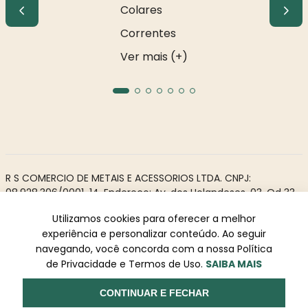
Colares
Correntes
Ver mais (+)
R S COMERCIO DE METAIS E ACESSORIOS LTDA. CNPJ:
08.928.306/0001-14. Endereço: Av. dos Holandeses, 03, Qd 33,
LJ02. Galeria Appiani. Bairro: Calhau, São Luís - MA, CEP 65071-
Utilizamos cookies para oferecer a melhor
380.
experiência e personalizar conteúdo. Ao seguir
Todos os direitos reservados à Rosa Rio - As informações não
navegando, você concorda com a nossa Política
podem ser reproduzidas total ou parcialmente sem
de Privacidade e Termos de Uso.
SAIBA MAIS
autorização prévia.
Powered by
Desenvolvido
CONTINUAR E FECHAR