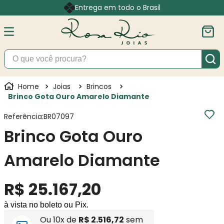
Entrega em todo o Brasil
O que você procura?
Joias
Brincos
Brinco Gota Ouro Amarelo Diamante
Referência
:
BR07097
Brinco Gota Ouro
Amarelo Diamante
R$
25
.
167
,
20
à vista no boleto ou Pix.
Ou
10
x de
R$
2
.
516
,
72
sem