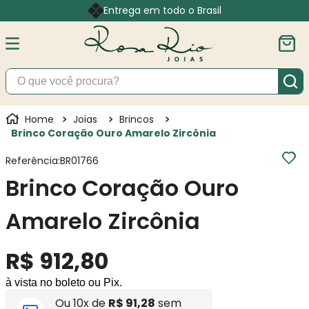
Entrega em todo o Brasil
O que você procura?
Joias
Brincos
Brinco Coração Ouro Amarelo Zircônia
Referência
:
BR01766
Brinco Coração Ouro
Amarelo Zircônia
R$
912
,
80
à vista no boleto ou Pix.
Ou
10
x de
R$
91
,
28
sem