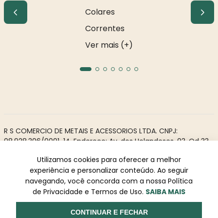
Colares
Correntes
Ver mais (+)
R S COMERCIO DE METAIS E ACESSORIOS LTDA. CNPJ:
08.928.306/0001-14. Endereço: Av. dos Holandeses, 03, Qd 33,
LJ02. Galeria Appiani. Bairro: Calhau, São Luís - MA, CEP 65071-
Utilizamos cookies para oferecer a melhor
380.
experiência e personalizar conteúdo. Ao seguir
Todos os direitos reservados à Rosa Rio - As informações não
navegando, você concorda com a nossa Política
podem ser reproduzidas total ou parcialmente sem
de Privacidade e Termos de Uso.
SAIBA MAIS
autorização prévia.
Powered by
Desenvolvido
CONTINUAR E FECHAR