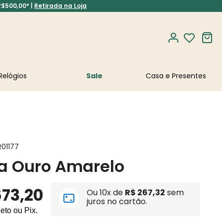
R$500,00* |
Retirada na Loja
Relógios
Sale
R01177
a Ouro Amarelo
673
,
20
Ou
10
x de
R$
267
,
32
sem
juros no cartão.
leto ou Pix.