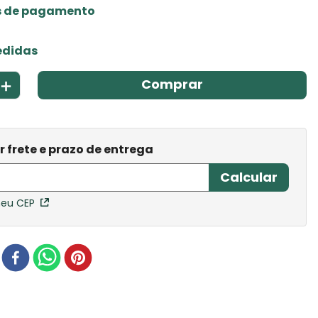
s de pagamento
edidas
＋
Comprar
meu CEP
r