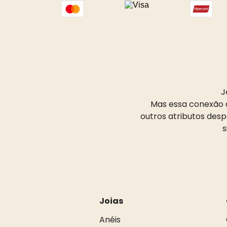
J
Mas essa conexão d
outros atributos des
s
Joias
Anéis