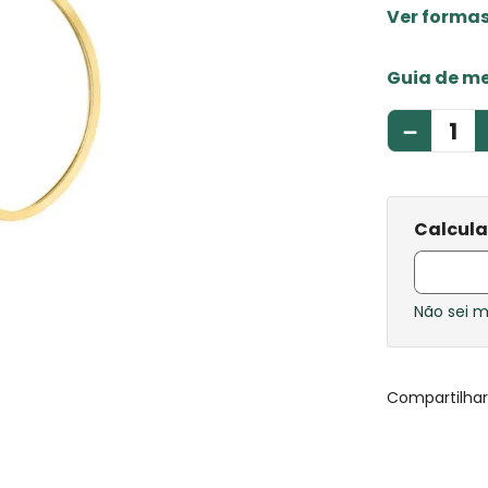
Ver forma
Guia de m
－
Não sei 
Compartilha