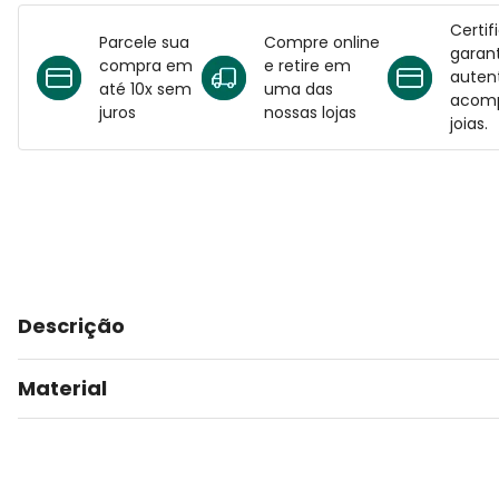
Certif
Parcele sua
Compre online
garant
compra em
e retire em
auten
até 10x sem
uma das
acomp
juros
nossas lojas
joias.
Descrição
Material