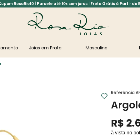
pom RosaRio10 | Parcele até 10x sem juros | Frete Grátis à Partir de 
asamento
Joias em Prata
Masculino
o
Referência
:
A
Argol
R$
2
.
à vista no bo