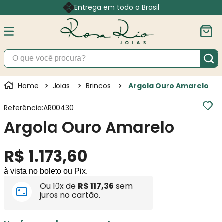
Entrega em todo o Brasil
O que você procura?
Joias
Brincos
Argola Ouro Amarelo
Referência
:
AR00430
Argola Ouro Amarelo
R$
1
.
173
,
60
à vista no boleto ou Pix.
Ou
10
x de
R$
117
,
36
sem
juros no cartão.