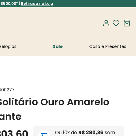
R$500,00* |
Retirada na Loja
Relógios
Sale
N00277
Solitário Ouro Amarelo
ante
803
,
60
Ou
10
x de
R$
280
,
36
sem