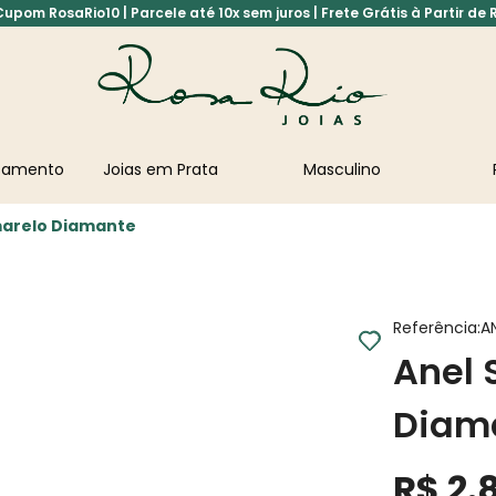
pom RosaRio10 | Parcele até 10x sem juros | Frete Grátis à Partir de 
asamento
Joias em Prata
Masculino
Amarelo Diamante
Referência
:
A
Anel 
Diam
R$
2
.