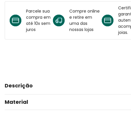
Certif
Parcele sua
Compre online
garant
compra em
e retire em
auten
até 10x sem
uma das
acomp
juros
nossas lojas
joias.
Descrição
Material