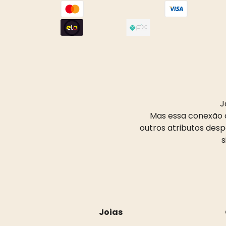
J
Mas essa conexão d
outros atributos des
s
Joias