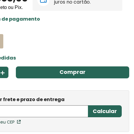
juros no cartão.
leto ou Pix.
s de pagamento
edidas
＋
Comprar
meu CEP