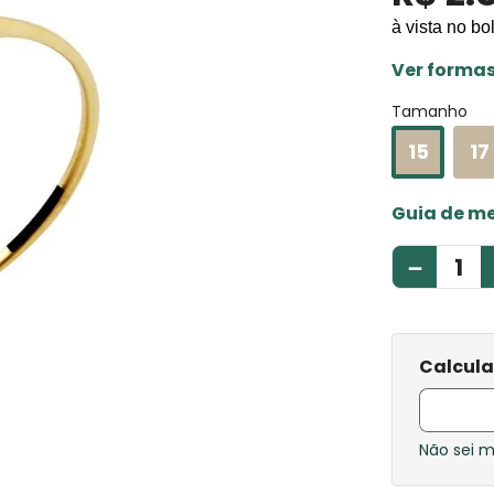
à vista no bo
Ver forma
Tamanho
15
17
Guia de m
－
Não sei 