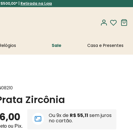
R$500,00* |
Retirada na Loja
Relógios
Sale
N08210
Prata Zircônia
6
,
00
Ou
9
x de
R$
55
,
11
sem juros
no cartão.
leto ou Pix.