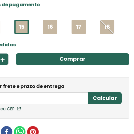
s de pagamento
15
16
17
18
edidas
＋
Comprar
meu CEP
r