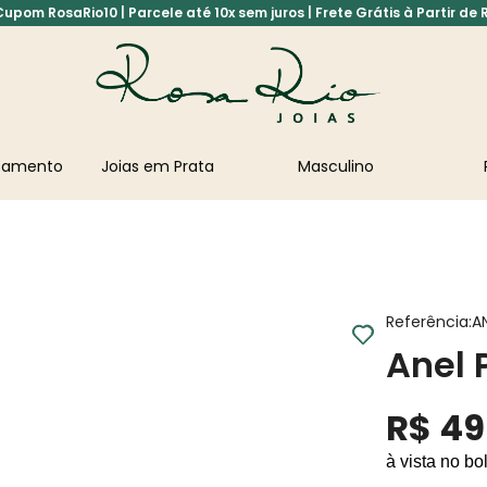
pom RosaRio10 | Parcele até 10x sem juros | Frete Grátis à Partir de 
asamento
Joias em Prata
Masculino
Referência
:
A
Anel 
R$
49
à vista no bo