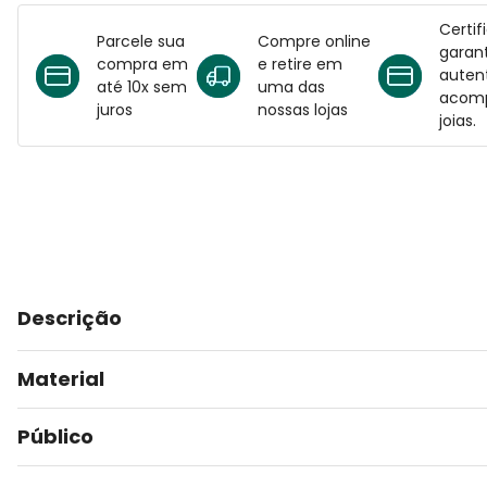
Certif
Parcele sua
Compre online
garant
compra em
e retire em
auten
até 10x sem
uma das
acomp
juros
nossas lojas
joias.
Descrição
Material
Público