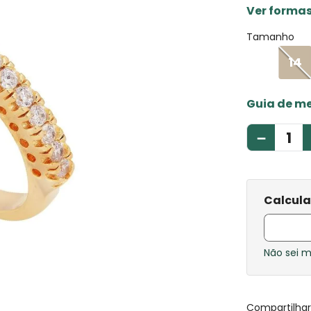
Ver forma
Tamanho
14
Guia de m
－
Não sei 
Compartilha