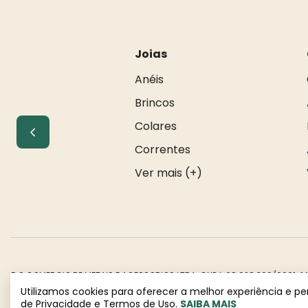
Joias
Anéis
Brincos
Colares
Correntes
Ver mais (+)
R S COMERCIO DE METAIS E ACESSORIOS LTDA. CNPJ: 08.928.306/0001-14. E
Todos os direitos reservados à Rosa Rio - As informações não podem 
Utilizamos cookies para oferecer a melhor experiência e p
de Privacidade e Termos de Uso.
SAIBA MAIS