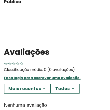
Público
Avaliações
☆
☆
☆
☆
☆
Classificação média: 0
(0 avaliações)
Faça login para escrever uma avaliação.
Mais recentes
Todos
Nenhuma avaliação