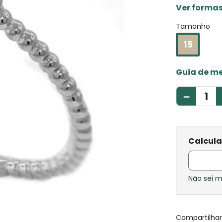
Ver forma
Tamanho
15
Guia de m
－
Não sei 
Compartilha