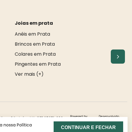
Joias em prata
Anéis em Prata
Brincos em Prata
Colares em Prata
Pingentes em Prata
Ver mais (+)
Powered by
Desenvolvido
alhau, São Luís - MA, CEP 65071-380.
 nossa Política
CONTINUAR E FECHAR