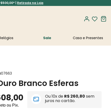
R$500,00* |
Retirada na Loja
Relógios
Sale
N07663
Ouro Branco Esferas
608
,
00
Ou
10
x de
R$
260
,
80
sem
juros no cartão.
leto ou Pix.