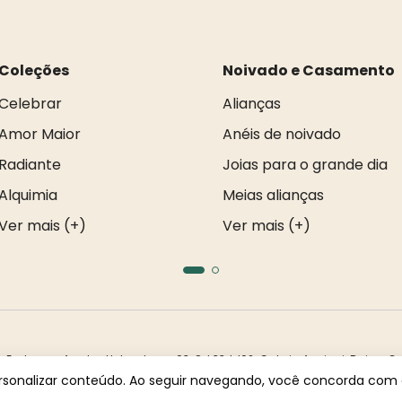
Coleções
Noivado e Casamento
Celebrar
Alianças
Amor Maior
Anéis de noivado
Radiante
Joias para o grande dia
Alquimia
Meias alianças
Ver mais (+)
Ver mais (+)
ndereço: Av. dos Holandeses, 03, Qd 33, LJ02. Galeria Appiani. Bairro: C
ser reproduzidas total ou parcialmente sem autorização prévia.
ersonalizar conteúdo. Ao seguir navegando, você concorda com a