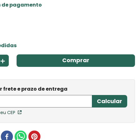
s de pagamento
edidas
＋
Comprar
meu CEP
r