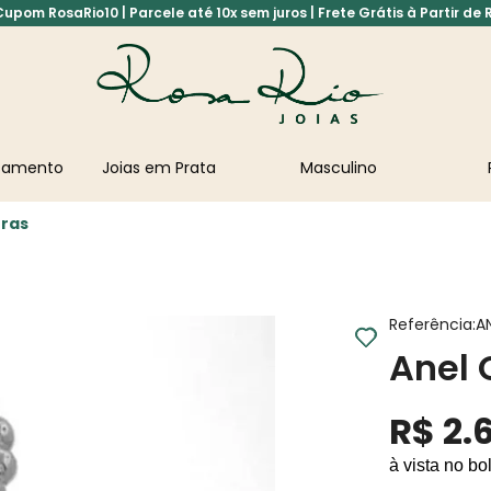
pom RosaRio10 | Parcele até 10x sem juros | Frete Grátis à Partir de 
asamento
Joias em Prata
Masculino
eras
Referência
:
A
Anel 
R$
2
.
à vista no bo