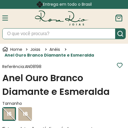
Entrega em todo o Brasil
O que você procura?
Joias
Anéis
Anel Ouro Branco Diamante e Esmeralda
Referência
:
AN08198
Anel Ouro Branco
Diamante e Esmeralda
Tamanho
16
18