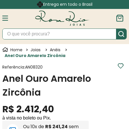
Entrega em todo o Brasil
O que você procura?
Joias
Anéis
Anel Ouro Amarelo Zircônia
Referência
:
AN08320
Anel Ouro Amarelo
Zircônia
R$
2
.
412
,
40
à vista no boleto ou Pix.
Ou
10
x de
R$
241
,
24
sem