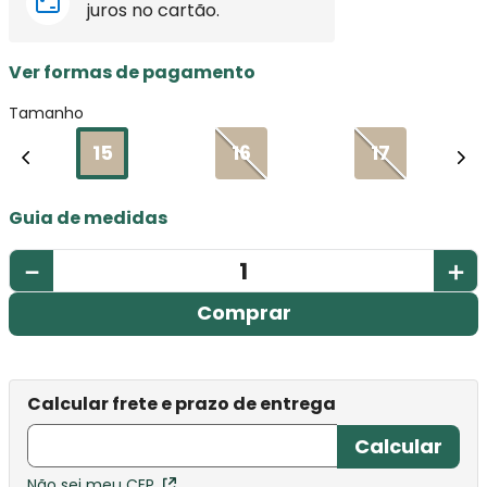
juros no cartão.
Ver formas de pagamento
Tamanho
15
16
17
Guia de medidas
－
＋
Comprar
Não sei meu CEP