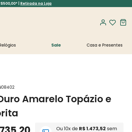
R$500,00* |
Retirada na Loja
Relógios
Sale
N08402
Ouro Amarelo Topázio e
rita
735
,
20
Ou
10
x de
R$
1
.
473
,
52
sem