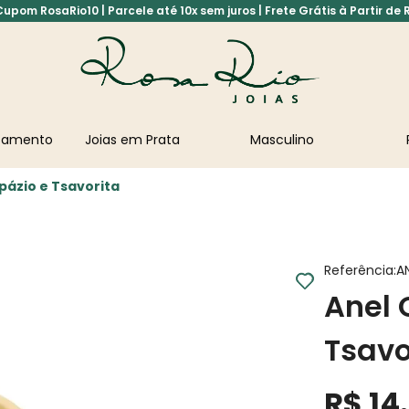
pom RosaRio10 | Parcele até 10x sem juros | Frete Grátis à Partir de 
asamento
Joias em Prata
Masculino
pázio e Tsavorita
Referência
:
A
Anel 
Tsavo
R$
14
.