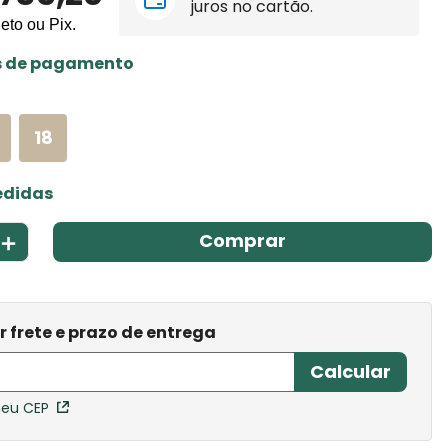
juros no cartão.
leto ou Pix.
s de pagamento
18
edidas
＋
Comprar
meu CEP