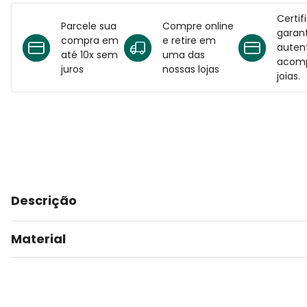
Certif
Parcele sua
Compre online
garant
compra em
e retire em
auten
até 10x sem
uma das
acomp
juros
nossas lojas
joias.
Descrição
Material