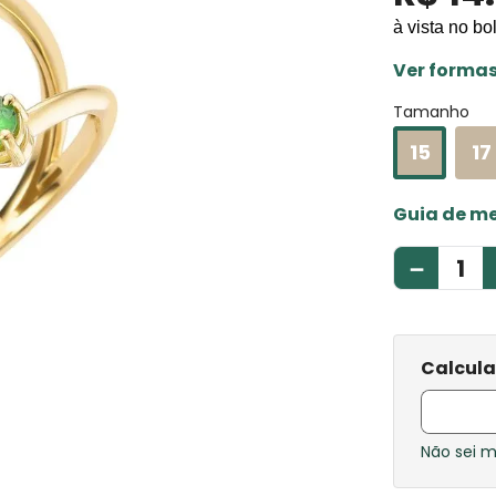
à vista no bo
Ver forma
Tamanho
15
17
Guia de m
－
Não sei 