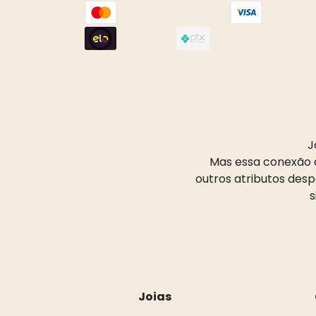
J
Mas essa conexão d
outros atributos des
s
Joias