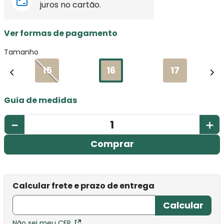
juros no cartão.
Ver formas de pagamento
Tamanho
15
16
17
Guia de medidas
－
＋
Comprar
Não sei meu CEP