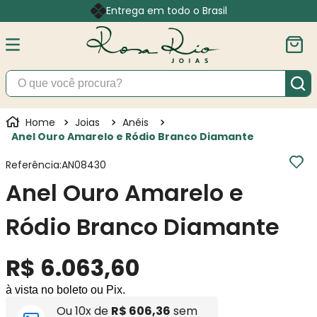
Entrega em todo o Brasil
O que você procura?
Joias
Anéis
Anel Ouro Amarelo e Ródio Branco Diamante
Referência
:
AN08430
Anel Ouro Amarelo e
Ródio Branco Diamante
R$
6
.
063
,
60
à vista no boleto ou Pix.
Ou
10
x de
R$
606
,
36
sem