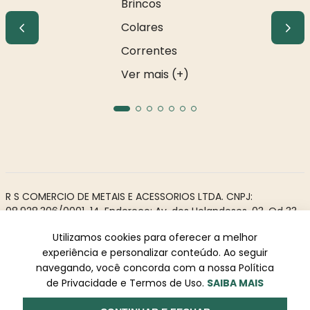
Brincos
Colares
Correntes
Ver mais (+)
R S COMERCIO DE METAIS E ACESSORIOS LTDA. CNPJ:
08.928.306/0001-14. Endereço: Av. dos Holandeses, 03, Qd 33,
LJ02. Galeria Appiani. Bairro: Calhau, São Luís - MA, CEP 65071-
Utilizamos cookies para oferecer a melhor
380.
experiência e personalizar conteúdo. Ao seguir
Todos os direitos reservados à Rosa Rio - As informações não
navegando, você concorda com a nossa Política
podem ser reproduzidas total ou parcialmente sem
de Privacidade e Termos de Uso.
SAIBA MAIS
autorização prévia.
Powered by
Desenvolvido