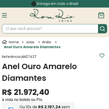
Entrega em todo o Brasil
O que você procura?
Joias
Anéis
Anel Ouro Amarelo Diamantes
Referência
:
AN07437
Anel Ouro Amarelo
Diamantes
R$
21
.
972
,
40
à vista no boleto ou Pix.
Ou
10
x de
R$
2
.
197
,
24
sem